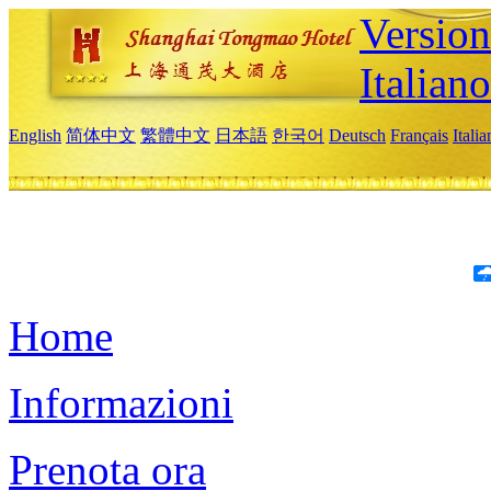
Version
Italiano
English
简体中文
繁體中文
日本語
한국어
Deutsch
Français
Itali
Home
Informazioni
Prenota ora