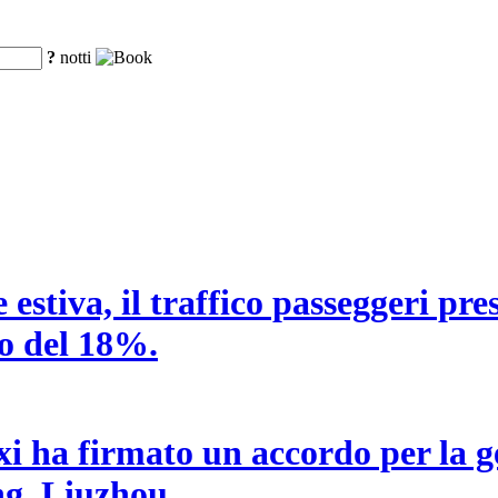
?
notti
estiva, il traffico passeggeri pre
o del 18%.
i ha firmato un accordo per la g
ng, Liuzhou.