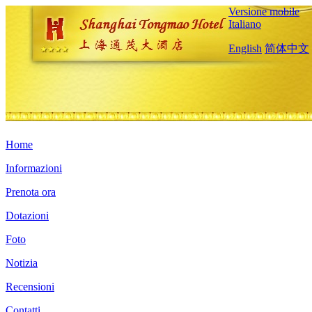
Versione mobile
Italiano
English
简体中文
Home
Informazioni
Prenota ora
Dotazioni
Foto
Notizia
Recensioni
Contatti