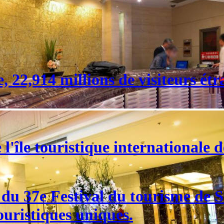
 22,914 millions de visiteurs étr
l'île touristique internationale 
e du 37e Festival du tourisme de
ouristiques uniques.