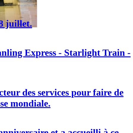
 juillet.
ling Express - Starlight Train -
eur des services pour faire de
sse mondiale.
niversaire et a accueilli à ce