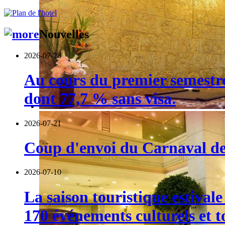
Nouvelles
2026-07-28
Au cours du premier semestre,
dont 77,7 % sans visa.
2026-07-21
Coup d'envoi du Carnaval de 
2026-07-10
La saison touristique estival
170 événements culturels et t