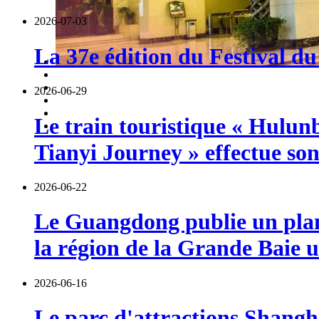
2026-07-03
La 37e édition du Festival du
2026-06-29
Le train touristique « Hulun
Tianyi Journey » effectue so
2026-06-22
Le Guangdong publie un plan 
la région de la Grande Baie u
2026-06-16
Le parc d'attractions Shangha