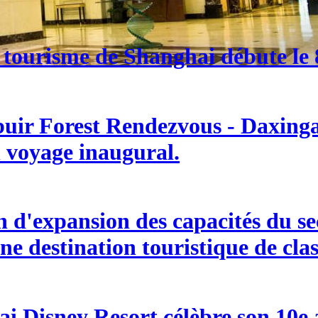
 tourisme de Shanghai débute le 8
buir Forest Rendezvous - Daxingan
n voyage inaugural.
d'expansion des capacités du sect
ne destination touristique de cla
i Disney Resort célèbre son 10e an