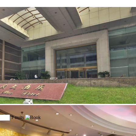
?
nuits