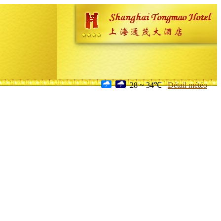
28 ~ 34℃
Détail météo