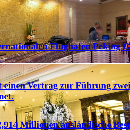
rnationalen Flughafen Peking Ca
.
 einen Vertrag zur Führung zwei
net.
,914 Millionen ausländische Bes