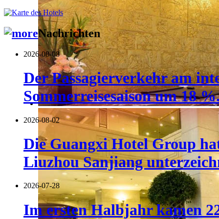
Nachrichten
2026-08-08
Der Passagierverkehr am inte
Sommerreisesaison um 18 %
2026-08-02
Die Guangxi Hotel Group hat
Liuzhou Sanjiang unterzeich
2026-07-28
Im ersten Halbjahr kamen 22