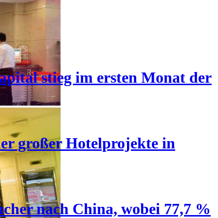
pital stieg im ersten Monat der
er großer Hotelprojekte in
ucher nach China, wobei 77,7 %