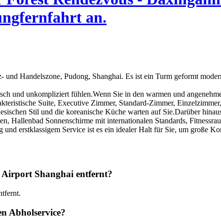
ungfernfahrt an.
anz- und Handelszone, Pudong, Shanghai. Es ist ein Turm geformt moder
isch und unkompliziert fühlen.Wenn Sie in den warmen und angenehmen b
akteristische Suite, Executive Zimmer, Standard-Zimmer, Einzelzimmer,
esischen Stil und die koreanische Küche warten auf Sie.Darüber hinaus
en, Hallenbad Sonnenschirme mit internationalen Standards, Fitnessr
nd erstklassigem Service ist es ein idealer Halt für Sie, um große Kon
 Airport Shanghai entfernt?
tfernt.
n Abholservice?