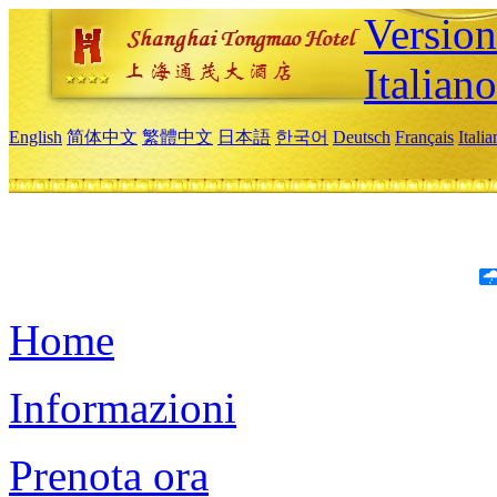
Version
Italiano
English
简体中文
繁體中文
日本語
한국어
Deutsch
Français
Itali
Home
Informazioni
Prenota ora