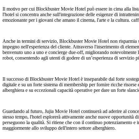
Il motivo per cui Blockbuster Movie Hotel può essere in cima alla list
l'hotel si concentra anche sull'integrazione delle esigenze di intratte
emozionante per i giovani che amano il cinema, l'arte e la cultura. caffè
Anche in termini di servizio, Blockbuster Movie Hotel non risparmia sfo
impegno nell'esperienza del cliente. Attraverso l'inserimento di elementi 
benvenuto uno a uno e concierge due-off, migliorando notevolmente l'ef
robot, consentendo agli utenti di godere di un’esperienza di servizio p
Il successo di Blockbuster Movie Hotel è inseparabile dal forte soste
digitale e su un forte sistema di membership per fornire ricche risorse
alberghiera e su eccezionali capacità operative per dare un forte slanc
Guardando al futuro, Jujia Movie Hotel continuerà ad aderire al concett
stesso tempo, l'hotel esplorerà attivamente anche nuove opportunità di
perseguono la qualità. Si ritiene che con il continuo potenziamento e
maggiormente allo sviluppo dell'intero settore alberghiero.