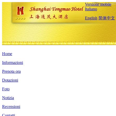
Versione mobile
Italiano
English
简体中文
Home
Informazioni
Prenota ora
Dotazioni
Foto
Notizia
Recensioni
Contatti