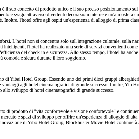
a è il suo concetto di prodotto unico e il suo preciso posizionamento su
nimento e svago attraverso divertenti decorazioni interne e un'atmosfera
. Inoltre, l'hotel offre agli ospiti un'esperienza di alloggio di prima clas
rzi. L'hotel non si concentra solo sull'integrazione culturale, sulla na
intelligenti, l'hotel ha realizzato una serie di servizi convenienti come i
ficienza del check-in e sicurezza. Allo stesso tempo, l’hotel ha anche i
iù comoda e sicura durante il loro soggiorno.
gno di Yibai Hotel Group. Essendo uno dei primi dieci gruppi alberghier
 e vantaggi agli hotel cinematografici di grande successo. Inoltre, Yip H
io allo sviluppo di hotel cinematografici di grande successo.
o di prodotto di "vita confortevole e visione confortevole" e continuerà 
 mercato e spazi di sviluppo per offrire un'esperienza di alloggio di al
 innovazione di Yibo Hotel Group, Blockbuster Movie Hotel continuerà a