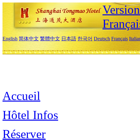
Versio
Françai
English
简体中文
繁體中文
日本語
한국어
Deutsch
Français
Itali
Accueil
Hôtel Infos
Réserver