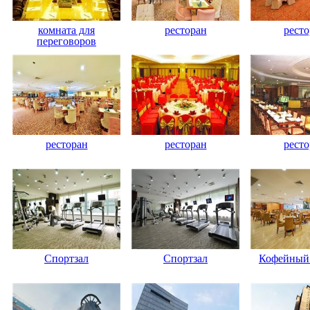
комната для
ресторан
ресто
переговоров
ресторан
ресторан
ресто
Спортзал
Спортзал
Кофейный