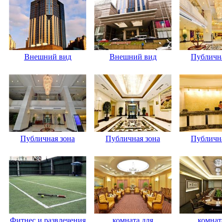
Внешний вид
Внешний вид
Публична
Публичная зона
Публичная зона
Публична
Фитнес и развлечения
комната для
комнат