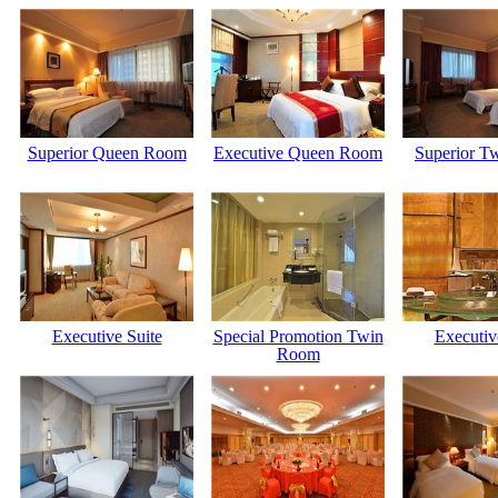
Superior Queen Room
Executive Queen Room
Superior T
Executive Suite
Special Promotion Twin
Executiv
Room