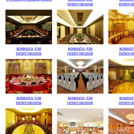
переговоров
перего
комната для
комната для
комнат
переговоров
переговоров
перего
комната для
комната для
комнат
переговоров
переговоров
перего