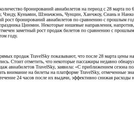
а количество бронирований авиабилетов на период с 28 марта по
Чэнду, Куньмин, Шэньчжэнь, Чунцин, Ханчжоу, Сиань и Нанкин.
ный рост бронирований авиабилетов по сравнению с прошлым год
 праздника Цинмин. Некоторые нишевые направления, напротив,
 отмечен заметный рост продаж билетов по сравнению с прошлы
ом году.
рямых продаж TravelSky показывают, что после 28 марта цены 
сь. Стоит отметить, что некоторые пассажиры недавно обнару
 авиабилетов TravelSky, заявила: «С приближением сезона пол
ть внимание на билеты на платформе TravelSky, отмеченные знак
течение 24 часов после их выдачи, эффективно снижая расходы н