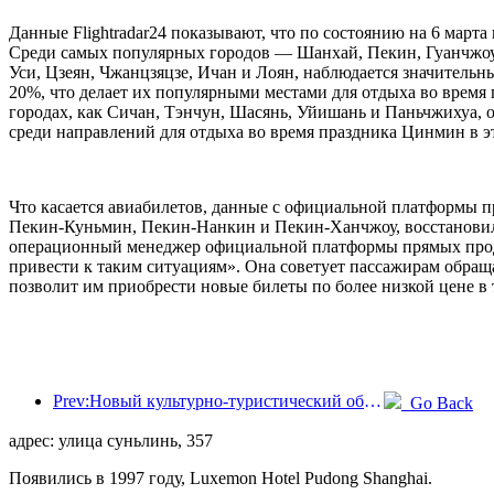
Данные Flightradar24 показывают, что по состоянию на 6 март
Среди самых популярных городов — Шанхай, Пекин, Гуанчжоу, 
Уси, Цзеян, Чжанцзяцзе, Ичан и Лоян, наблюдается значитель
20%, что делает их популярными местами для отдыха во время
городах, как Сичан, Тэнчун, Шасянь, Уйишань и Паньчжихуа,
среди направлений для отдыха во время праздника Цинмин в эт
Что касается авиабилетов, данные с официальной платформы п
Пекин-Куньмин, Пекин-Нанкин и Пекин-Ханчжоу, восстановили
операционный менеджер официальной платформы прямых продаж
привести к таким ситуациям». Она советует пассажирам обраща
позволит им приобрести новые билеты по более низкой цене в 
Prev:Новый культурно-туристический объект в центре Пекина, парк «Пиннакл», официально откроется в этом году.
Go Back
адрес: улица суньлинь, 357
Появились в 1997 году, Luxemon Hotel Pudong Shanghai.