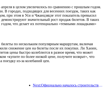
 6 апреля в целом увеличилось по сравнению с прошлым годом.
 В городах, подходящих для весенних поездок, таких как
ом, при этом в Уси и Чжанцзяцзе этот показатель превысил
 демонстрируют значительный рост продаж билетов. В таких
м годом, что делает их потенциально «темными лошадками»
на билеты по нескольким популярным маршрутам, включая
жили снижение цен на билеты после их покупки. Ли Хаоин,
етов цены быстро колеблются в разное время, что может
ом «купите по более низкой цене, получите возврат», что
а поездку из-за колебаний цен.
Next:Официально началось строительство жилого комплекса 'Сиань Цюйцзян Тайпинфан', общая площадь застройки которого составляет 137 000 квадратных метров.