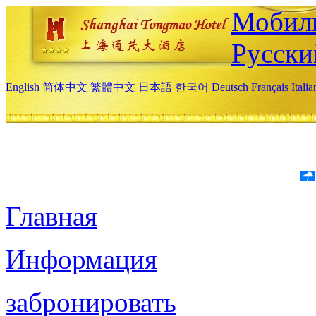
Мобиль
Русски
English
简体中文
繁體中文
日本語
한국어
Deutsch
Français
Itali
Главная
Информация
забронировать