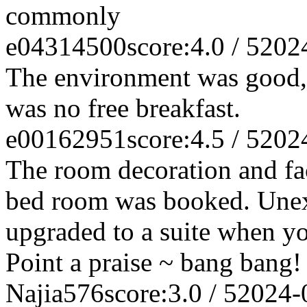
commonly
e04314500
score:4.0 / 5
202
The environment was good, 
was no free breakfast.
e00162951
score:4.5 / 5
202
The room decoration and facil
bed room was booked. Unexp
upgraded to a suite when yo
Point a praise ~ bang bang!
Najia576
score:3.0 / 5
2024-