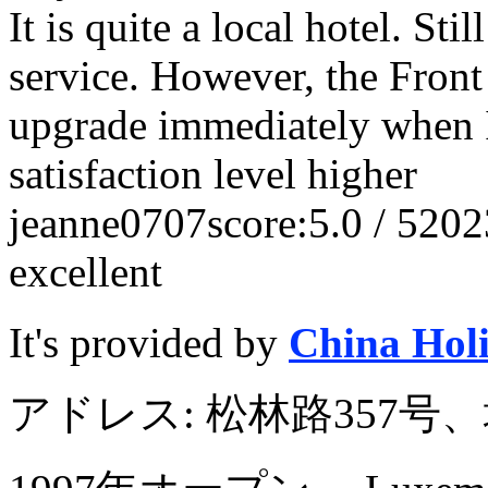
It is quite a local hotel. St
service. However, the Fron
upgrade immediately when I
satisfaction level higher
jeanne0707
score:5.0 / 5
202
excellent
It's provided by
China Hol
アドレス: 松林路357