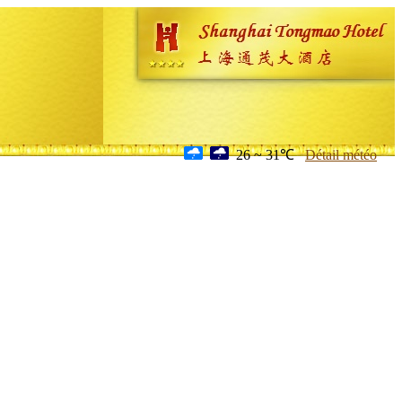
26 ~ 31℃
Détail météo