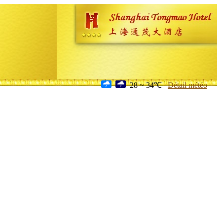
28 ~ 34℃
Détail météo