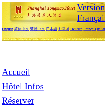
Versio
Françai
English
简体中文
繁體中文
日本語
한국어
Deutsch
Français
Itali
Accueil
Hôtel Infos
Réserver