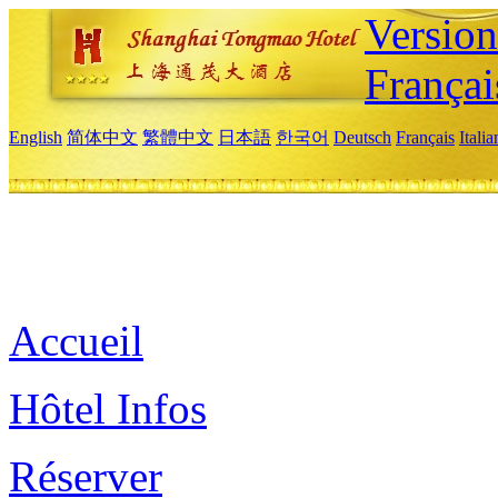
Versio
Françai
English
简体中文
繁體中文
日本語
한국어
Deutsch
Français
Itali
Accueil
Hôtel Infos
Réserver