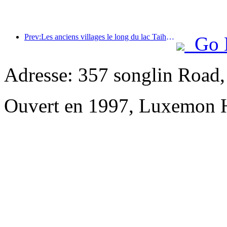
Prev:Les anciens villages le long du lac Taihu à Huzhou, dans la province du Zhejiang, ont commencé à être rénovés et modernisés, avec un investissement de près d'un milliard de yuans.
Go 
Adresse: 357 songlin Road
Ouvert en 1997, Luxemon 