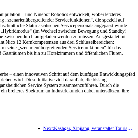
pulation – und Ninebot Robotics entwickelt, wobei letzteres
ng „szenarienübergreifender Servicefunktionen“, die speziell auf
chnittliche Statur asiatischen Servicepersonals angepasst wurde –
. Im „Hybridmodus“ (im Wechsel zwischen Bewegung und Standby)
hne zwischendurch aufgeladen werden zu müssen. Ausgestattet mit
reint Nico 12 Kernkompetenzen aus drei Schlüsselbereichen:
 Um seine „szenarienübergreifenden Servicefunktionen“ für das
 Gasträumen bis hin zu Hotelzimmern und öffentlichen Fluren.
erbe – einen innovativen Schritt auf dem künftigen Entwicklungspfad
n wird. Diese Initiative zielt darauf ab, die bislang
n, ganzheitlichen Service-System zusammenzuführen. Durch die
in breiteres Spektrum an Industriekunden dabei unterstützen, ihre
Next:Kashgar, Xinjiang, veranstaltet Tourismus-Werbeevent zur Förderung des interethnischen Austauschs.