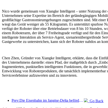
Nico wurde gemeinsam von Xiangke Intelligent – unter Nutzung der e
Unternehmen seine Expertise im Bereich der geländegängigen Mobilität 
großflächige Gastronomieumgebungen zugeschnitten sind. Mit einer Kö
wiegt das Gerät weniger als 55 Kilogramm. Es unterstützt spurlos
verfügt der Roboter über eine Betriebsdauer von 8 bis 10 Stunden, 
einem Roboterarm, der über 7 Freiheitsgrade verfügt und für den Eins
intelligente Interaktion als Service-Agent, szenarienübergreifende 
Gastgewerbe zu unterstreichen, kann sich der Roboter nahtlos an k
Chen Zhen, Gründer von Xiangke Intelligent, erklärte, dass die Ein
des Unternehmens darstelle: einen Pfad, der maßgeblich durch „Embod
fragmentierten, punktuellen intelligenten Funktionen, die in gewerbl
Entwicklung von Roboterprodukten, die tatsächlich implementierbar s
Serviceerlebnisse aufzuwerten und zu innovieren.
Prev:Die Eisenbahn im Jangtse-Delta beförderte während der Maifeiertage über 21,38 Millionen Fahrgäste.
Go Back