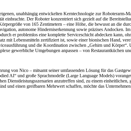
igenen, unabhängig entwickelten Kerntechnologie zur Roboterarm-Mani
einbrachte. Der Roboter konzentriert sich gezielt auf die Bereitstellu
rpergröße von 165 Zentimetern – eine Höhe, die bewusst an die durchs
e Navigation, autonome Hinderniserkennung sowie präzises Andocken
wodurch er problemlos eine komplette Serviceschicht abdecken kann, o
atz mit Lebensmitteln zertifiziert ist, sowie einer bionischen Hand, ve
Serviceausführung und die Koordination zwischen „Gehirn und Körper“.
omplexe gewerbliche Umgebungen anpassen – von Restaurantküchen und
führung von Nico – mitsamt seiner umfassenden Lösung für das Gastgew
ied AI“ und große Sprachmodelle (Large Language Models) vorangetriebe
ichen Dienstleistungsszenarien anzutreffen sind, zu einem einheitliche
ind und einen greifbaren Mehrwert schaffen, möchte das Unternehmen e