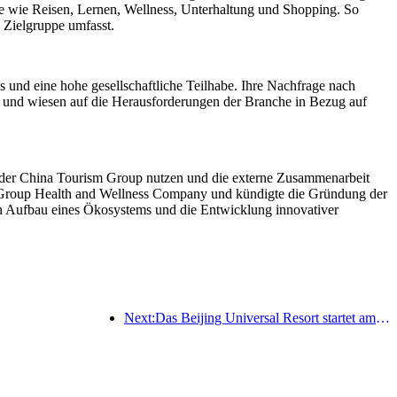
sse wie Reisen, Lernen, Wellness, Unterhaltung und Shopping. So
e Zielgruppe umfasst.
 und eine hohe gesellschaftliche Teilhabe. Ihre Nachfrage nach
s und wiesen auf die Herausforderungen der Branche in Bezug auf
 der China Tourism Group nutzen und die externe Zusammenarbeit
y Group Health and Wellness Company und kündigte die Gründung der
en Aufbau eines Ökosystems und die Entwicklung innovativer
Next:Das Beijing Universal Resort startet am 23. Januar sein 40-tägiges Universal Chinese New Year Event.