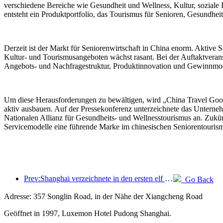
verschiedene Bereiche wie Gesundheit und Wellness, Kultur, soziale 
entsteht ein Produktportfolio, das Tourismus für Senioren, Gesundhei
Derzeit ist der Markt für Seniorenwirtschaft in China enorm. Aktive
Kultur- und Tourismusangeboten wächst rasant. Bei der Auftaktveran
Angebots- und Nachfragestruktur, Produktinnovation und Gewinnmod
Um diese Herausforderungen zu bewältigen, wird „China Travel Goo
aktiv ausbauen. Auf der Pressekonferenz unterzeichnete das Unter
Nationalen Allianz für Gesundheits- und Wellnesstourismus an. Zukü
Servicemodelle eine führende Marke im chinesischen Seniorentouris
Prev:Shanghai verzeichnete in den ersten elf Monaten des Jahres 8,282 Millionen ankommende Touristen und übertraf damit die anfänglichen Erwartungen.
Go Back
Adresse: 357 Songlin Road, in der Nähe der Xiangcheng Road
Geöffnet in 1997, Luxemon Hotel Pudong Shanghai.