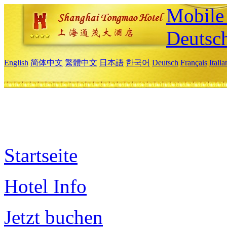
Mobile 
Deutsc
English
简体中文
繁體中文
日本語
한국어
Deutsch
Français
Itali
Startseite
Hotel Info
Jetzt buchen