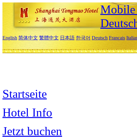
Mobile 
Deutsc
English
简体中文
繁體中文
日本語
한국어
Deutsch
Français
Itali
Startseite
Hotel Info
Jetzt buchen