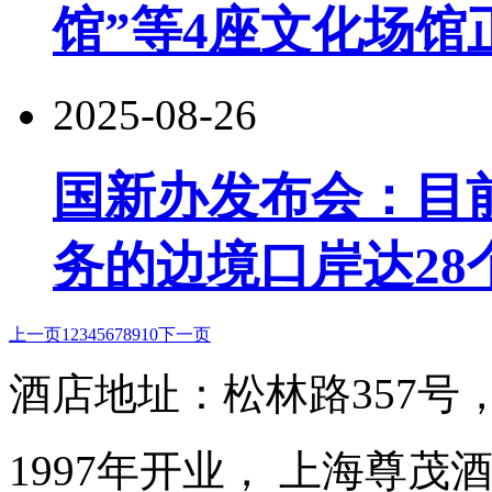
馆”等4座文化场馆
2025-08-26
国新办发布会：目
务的边境口岸达28
上一页
1
2
3
4
5
6
7
8
9
10
下一页
酒店地址：松林路357号
1997年开业， 上海尊茂