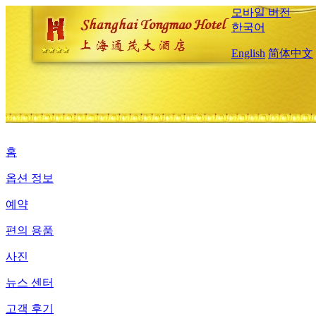
모바일 버전
한국어
English
简体中文
홈
옵션 정보
예약
편의 용품
사진
뉴스 센터
고객 후기