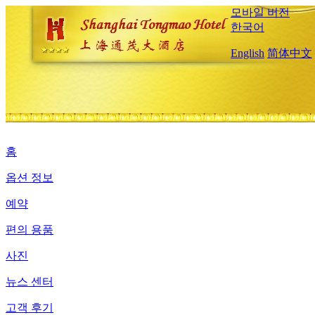
모바일 버전
한국어
English
简体中文
홈
옵션 정보
예약
편의 용품
사진
뉴스 센터
고객 후기