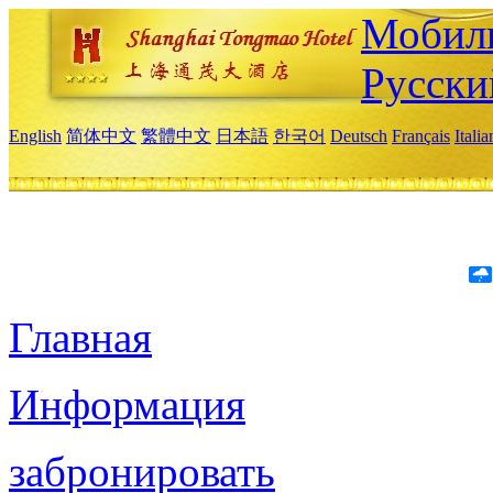
Мобиль
Русски
English
简体中文
繁體中文
日本語
한국어
Deutsch
Français
Itali
Главная
Информация
забронировать