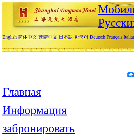
Мобиль
Русски
English
简体中文
繁體中文
日本語
한국어
Deutsch
Français
Itali
Главная
Информация
забронировать