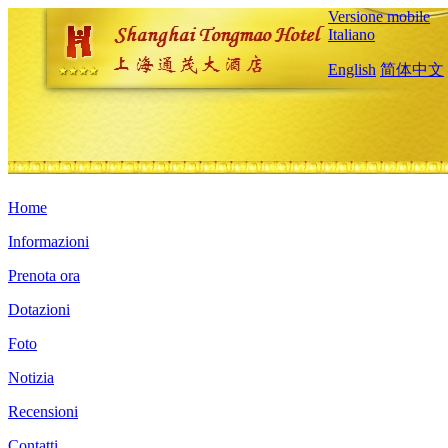
Versione mobile
Italiano
English
简体中文
Home
Informazioni
Prenota ora
Dotazioni
Foto
Notizia
Recensioni
Contatti