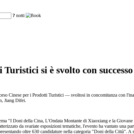
?
notti
 Turistici si è svolto con succes
orso Cinese per i Prodotti Turistici — svoltosi in concomitanza con l'in
, Jiang Difei.
 tema "I Doni della Cina, L'Ondata Montante di Xiaoxiang e la Giovane
atterizzato da svariate esposizioni tematiche, l'evento ha vantato una pa
, presentando oltre 630 candidature nella categoria "Doni della Città". 